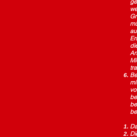
ge
we
Gr
mü
au
Er
di
An
Mi
tr
Be
mi
vo
be
be
be
Da
Di