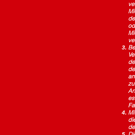
ve
Mi
de
od
Mi
ve
Be
Ve
de
de
an
zu
An
es
Fa
Mi
di
de
Di