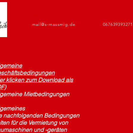
M
elden sie sich bei Nachfragen od
Preisfragen an der oder an die
mail@s-massmig.de
067639393271
lgemeine
schäftsbedingungen
ier klicken zum Download als
F)
lgemeine Mietbedingungen
lgemeines
e nachfolgenden Bedingungen
lten für die Vermietung von
umaschinen und -geräten