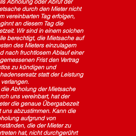
lls Abholung oder Abruf der
etsache durch den Mieter nicht
m vereinbarten Tag erfolgen,
ginnt an diesem Tag die
etzeit. Wir sind in einem solchen
lle berechtigt, die Mietsache auf
sten des Mieters einzulagern
d nach fruchtlosem Ablauf einer
gemessenen Frist den Vertrag
istlos zu kündigen und
hadensersatz statt der Leistung
 verlangen.
t die Abholung der Mietsache
rch uns vereinbart, hat der
eter die genaue Übergabezeit
t uns abzustimmen. Kann die
holung aufgrund von
ständen, die der Mieter zu
rtreten hat, nicht durchgerührt