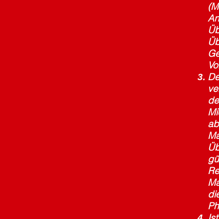
(M
An
Üb
Üb
Ge
Vo
De
ve
de
Mi
ab
Ma
Üb
gü
Re
Ma
di
Ph
Is