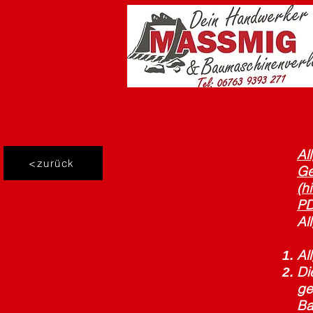
Al
<zurück
Ge
(h
PD
Al
Al
Di
ge
Ba