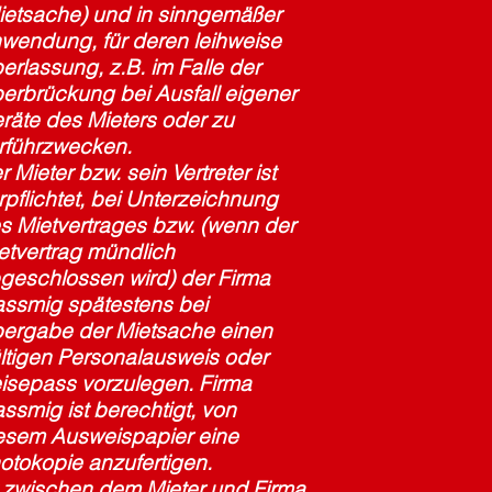
ietsache) und in sinngemäßer
wendung, für deren leihweise
erlassung, z.B. im Falle der
erbrückung bei Ausfall eigener
räte des Mieters oder zu
rführzwecken.
r Mieter bzw. sein Vertreter ist
rpflichtet, bei Unterzeichnung
s Mietvertrages bzw. (wenn der
etvertrag mündlich
geschlossen wird) der Firma
ssmig spätestens bei
ergabe der Mietsache einen
ltigen Personalausweis oder
isepass vorzulegen. Firma
ssmig ist berechtigt, von
esem Ausweispapier eine
otokopie anzufertigen.
t zwischen dem Mieter und Firma