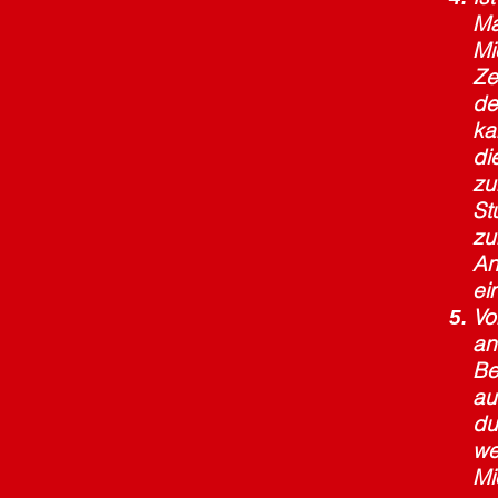
Ma
Mi
Ze
de
ka
di
zu
St
zu
An
ei
Vo
an
Be
au
du
we
Mi