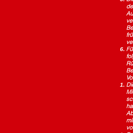
de
Au
ve
Be
fr
ve
Fü
fo
Rü
Be
Vo
Di
Mi
sc
ha
Ab
mi
vo