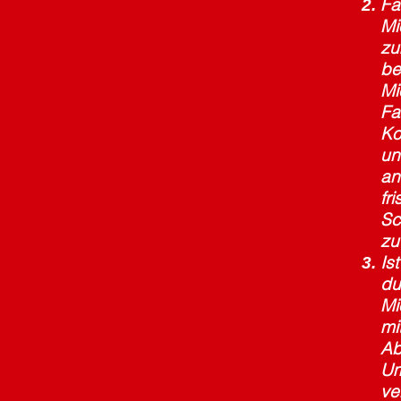
Fa
Mi
zu
be
Mi
Fa
Ko
un
an
fr
Sc
zu
Is
du
Mi
mi
Ab
Um
ve