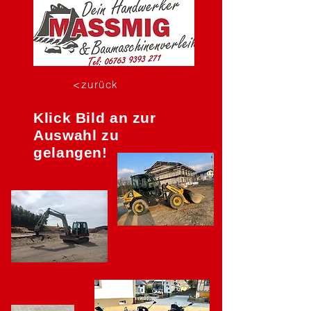
<zurück
Klick Bild an zur
Auswahl zu
gelangen!